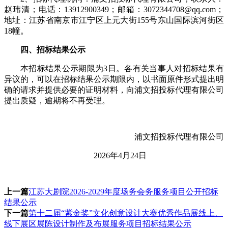
赵
玮清
；电话：
13912900349；邮箱：3072344708@qq.com；
地址：江苏省南京市江宁区上元大街155号
东山国际
滨河街区
18幢。
四、
招标
结果公示
本
招标
结果
公示期限
为
3日。
各有关当事人对
招标
结果有
异议的，可以在
招标
结果公示期限内，以书面原件形式提出明
确的请求并提供必要的证明材料，向浦文招投标代理有限公司
提出质疑，逾期将不再受理。
浦文招投标代理有限公司
20
2
6
年
4
月
24
日
上一篇
江苏大剧院2026-2029年度场务会务服务项目公开招标
结果公示
下一篇
第十二届“紫金奖”文化创意设计大赛优秀作品展线上、
线下展区展陈设计制作及布展服务项目招标结果公示