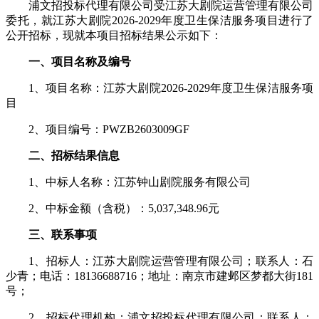
浦文招投标代理有限公司受
江苏大剧院运营管理有限公司
委托，就江苏大剧院
2026-2029年度卫生保洁服务项目
进行
了
公开招标
，现就本
项目招标
结果
公示
如下：
一、
项目
名称及编号
1、
项目名称：江苏大剧院
2026-2029年度卫生保洁服务项
目
2、项目编号：PWZB2603009GF
二、
招标结果
信息
1
、
中标人
名称：江苏钟山剧院服务有限公司
2
、
中标金额
（含税）
：
5,037,348.96元
三、
联系事项
1、招标
人：江苏大剧院运营管理有限公司；联系人：石
少青；电话：
18136688716；地址：南京市建邺区梦都大街181
号；
2、招标
代理
机构
：浦文招投标代理有限公司；联系人：