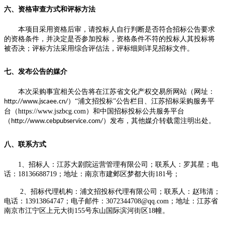
六、
资格审查
方式
和评标
方法
本项目采用资格后审，请投标人自行判断是否符合招标公告要求
的资格条件，并决定是否参加投标
，
资格条件不符的投标人其投标将
被否决；评标
方法
采用综合评估法，评标细则详见招标文件。
七
、发布公告的媒介
本次采购事宜相关公告将在江苏省文化产权交易所网站（网址：
）“浦文招投标”公告栏目
、
江苏
招标
采购
服务平
http://www.jscaee.cn/
台
（
https://www.
jszbcg.com
）
和
中国招标投标公共服务平台
（
）发布，其他媒介转载需注明出处。
http://www.cebpubservice.com/
八、
联系方式
1
、
招标人：江苏大剧院运营管理有限公司；联系人：
罗其星
；电
话：
18136688719
；地址：南京市建邺区梦都大街
181
号；
2
、
招标代理机构：浦文招投标代理有限公司；联系人：赵玮清；
电话：
139
13864747
；电子邮件：
3072344708@qq.com
；地址：江苏省
南京市江宁区上元大街
155
号东山国际滨河街区
18
幢
。