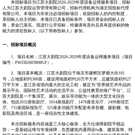
本招标项目为
江苏大剧院
2026-2029
年度设备运维服务项目，
招标
人为
江苏大剧院运营管理有限公司
，
招标代理机构为
浦文招投标代理
有限公司
。
本项目为非依法必须招标项目，依据招标人的内控制度，
系招标人自主招标。本项目已具备招标条件，项目资金由招标人自
筹，资金已落实。现进行公开
招标
，
特
邀请有意向且具有提供标的物
能力的潜在
投标
人（以下简称
投标
人）参加。
一、招标
项目
概况
1
、项目名称：
江苏大剧院
2026-2029
年度设备运维服务项目
（项目
编号：
PWZB2603008GF
）。
、项目基本概况：
江苏大剧院位于南京市建邺区梦都大街
181
2
号，占地面积约300亩，建设用地面积约20万平方米，总建筑面积约27
万平方米，是江苏省境内最大的文化工程，被定为“世界级艺术作品的
展示平台、国际性艺术活动的交流平台、公益性教育的推广平台”。江
苏大剧院是一个集演艺、展示、娱乐等功能为一体的大型文化综合
体。包括2032座歌剧厅、1014座戏剧厅、1476座音乐厅、2499
座
综艺
厅、
731座国际报告厅、325座多功能厅并配套有录音棚、摄影棚、电
影院及商业区域，是
一座
综合性文体建筑。
本次招标服务内容涵盖三大核心板块，全方位保障剧院平稳运
营：一是基础运维与专项保障，负责建筑内通用设fu备、建筑装饰、特