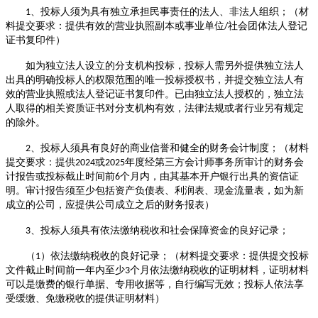
、
投标人
须
为
具有独立承担民事责任的法人、非法人组织
；
（
材
1
料提交要求：
提供有效的营业执照
副本
或
事业单位
社会团体
法人登记
/
证书复印件
）
如为独立法人设立的分支机构
投标
，
投标
人需另外提供独立法人
出具的明确
投标
人的权限范围的唯一投标授权书，并提交独立法人有
效的营业执照或法人登记证书复印件。已由独立法人授权的，独立法
人取得的相关资质证书对分支机构有效，法律法规或者行业另有规定
的除外。
、
投标人
须
具有良好的商业信誉和健全的财务会计制度
；
（
材料
2
提交要求：
提供
或
年度
经第三方会计师事务所审计的
财务
会
202
4
2025
计
报告或
投标
截止时间前
个月内，由其基本开户银行出具的资信证
6
明
。审计报告
须至少包括资产负债表、
利润表
、现金流量表，
如为新
成立的公司，应提供公司成立之后的财务报表
）
、
投标人须具有依法缴纳税收和社会保障资金的良好记录；
3
（
）
依法缴纳税收的良好记录
；
（
材料提交要求：
提供提交投标
1
文件截止时间前一年内至少
个月依法缴纳税收的证明材料
，
证明材料
3
可以是缴费的银行单据、专用收据等，自行编写无效
；
投标人依法享
受缓缴、免缴税收的提供证明材料）