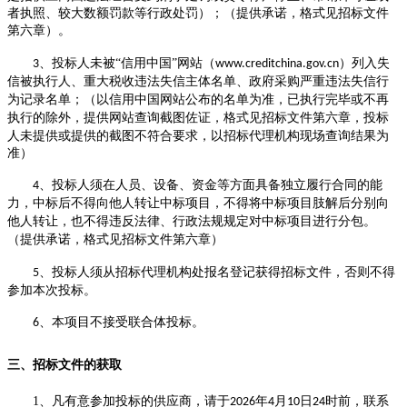
者执照、
较大数额罚款等行政处罚）
；（
提供承诺，
格式见
招标文件
第六章
）
。
、
投标人
未被
“
信用中国
”
网站（
）列入失
3
www.creditchina.gov.cn
信被执行人、
重大税收违法失信主体
名单、
政府采购
严重违法失信行
为记录名单
；
（以信用中国网站公布的名单为准，已执行完毕或不再
执行的除外，
提供网站查询截图佐证，
格式见
招标文件
第六章
，投标
人未提供或提供的截图不符合要求，以招标代理机构现场查询结果为
准
）
、
投标人须在人员、设备、资金等方面具备独立履行合同的能
4
力，中标
后
不得向他人转让中标项目，不得将中标项目
肢解
后分别向
他人转让，也不得违反
法律、行政法规
规定对中标项目进行分包。
（
提供承诺，
格式见
招标文件
第六章
）
、投标人须从招标代理机构处报名登记获得招标文件，否则不得
5
参加本次投标。
、
本项目不接受联合体投标。
6
三、招标文件的获取
1
、
凡有意参加投标的供应商，请于
年
月
日
时前
，联系
202
6
4
10
24