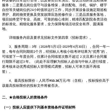
种设备的日常运行管理，以及各类日常演出、会议活动的全流程保障
服务；二是重点岗位值守与设备维保，承担配电、冷机、锅炉、楼宇
自控等关键岗位的
24
小时值班运行工作，同步开展设备设施定期巡检
养护、易耗物资更换及突发故障应急抢修作业；三是品质服务落地，
项目始终坚守专业、高效、可靠的核心准则，精准匹配剧院各类活动
的标准化、精细化服务要求，全力保障每场活动安全有序、圆满落
地。
详细服务内容及要求见招标文件第四章《招标需求》。
、服务周期：
年（
年
月
日
年
月
日），合同
一年一
3
3
202
6
5
1
-202
9
4
30
签，每年合同到期前
个月，经
招标人
考核小组考评结果为
“优秀”
的
，
2
可续签下一年度合同
，但累计合同续签次数不超过
次且累计合同履
2
行期限不超过
年。
（
此处不应理解为招标人必须与中标人进行续签，
3
若考核未达优秀或招标人管理模式调整，招标人可单方面不再续
签
）
。
、最高
投标
限价：人民币
万元
年（含税），投标报价高于
4
910.36
/
该最高
投标
限价的投标文件将被否决。
二、
★
合格投标人的资格条件
（一）投标人应提供下列
基本
资格
条件
证明材料