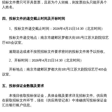
招标文件费只可开具普票，且
若为个人转账，则发票抬头只能开具个
人
姓名。
四、投标
文件的递交
截止时间及开标时间
1
、投标文件递交截止时间：
年
月
日
14:
0
（北京时间）
202
6
4
21
3
投标文件递交地点：
南京市建邺区梦都大街
号江苏大剧院综艺
181
厅
会议室
。
405
逾期送达或者不按照招标文件要求密封的投标文件将予以拒收。
2
、开标时间：
年
月
日
14:
0
（北京时间）
202
6
4
21
3
开标地点：
南京市建邺区梦都大街
号江苏大剧院综艺厅
会
181
405
议室
。
五、
投标保证金数额及要求
本项目收取投标保证金，具体金额及要求详见招标文件。供应商
在获取招标文件环节，须在《供应商登记表》中准确填写投标保证金
汇出银行账户信息。