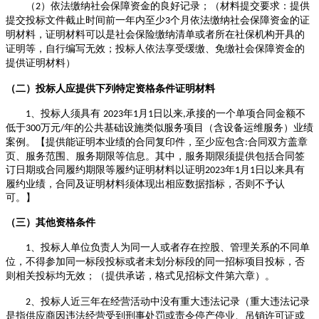
（
）
依法缴纳社会保障资金的良好记录
；
（
材料提交要求：
提供
2
提交投标文件截止时间前一年内至少
个月依法缴纳社会保障资金的证
3
明材料
，
证明材料可以是社会保险缴纳清单或者所在社保机构开具的
证明等，自行编写无效
；
投标人依法享受缓缴、免缴社会保障资金的
提供证明材料）
（二）投标人应提供下列
特定
资格条件证明材料
、投标人须具有
年
月
日以来
承接的一个单项合同金额不
1
2023
1
1
,
低于
万元
年的公共基础设施类似服务项目（含设备运维服务）业绩
300
/
案例。【提供能证明本业绩的合同复印件，至少应包含
合同双方盖章
:
页、服务范围、服务期限等信息。其中，服务期限须提供包括合同签
订日期或合同履约期限等履约证明材料以证明
年
月
日以来具有
2023
1
1
履约业绩，合同及证明材料须体现出相应数据指标，否则不予认
可。】
（
三
）
其他资格条件
、
投标人单位负责人为同一人或者存在控股、管理关系的不同单
1
位，
不得参加同一标段投标或者未划分标段的同一招标项目投标
，否
则相关投标均无效
；
（
提供承诺，
格式见
招标文件
第六章
）
。
、
投标人
近三年
在经营活动中没有重大违法记录（重大违法记录
2
是指供应商因违法经营受到刑事处罚或责令停产停业、吊销许可证或