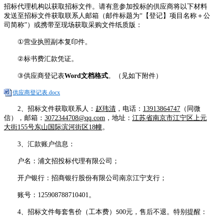
招标代理机构以获取招标文件。请有意参加投标的供应商将以下材料
发送至招标文件
获取
联系人邮箱（邮件标题为
“
【
登记
】项目名称＋公
司简称
”
）
或携带至现场获取采购文件纸质版
：
①
营业执照副本复印件。
②
标书费汇款凭证。
③
供应商
登记表
Word
文档格式
。
（
见如下附件）
供应商登记表.docx
2
、
招标文件
获取
联系人：
赵玮清
，电话：
139
13864747
（
同微
信
）
，邮箱：
3072344708@qq.com
，地址：
江苏省南京市江宁区上元
大街
155
号东山国际滨河街区
18
幢
。
3
、
汇款账户信息：
户名：浦文招投标代理有限公司；
开户银行：招商银行股份有限公司南京江宁支行；
账号：
125908788710401
。
4
、
招标文件每套售价
（
工本费
）
00
元，售后不退
。
特别提醒：
5