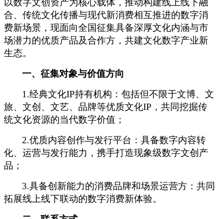
以数字文创资产为核心载体，推动构建线上线下融
合、传统文化
传播
与现代新消费
相互推进
的数字消
费新
场景
，
现面向全国
征集
具备深厚文化内涵与市
场潜力的优
质产品及
合作方，共建文化数字产业新
生态。
一、
征集对象与价值方向
1.
经典文化
IP
持有机构：包括
但不限于文博、文
旅、文创、文艺、品牌
等
优质文化
IP
，共同挖掘传
统文化资源的当代数字价值；
2.
优质内容创作与发行平台：具备数字内容转
化、运营与发行能力，携手打造现象级数字文创产
品；
3.
具备创新能力的消费品牌和场景运营方：共同
拓展线上线下联动的数字消费新体验。