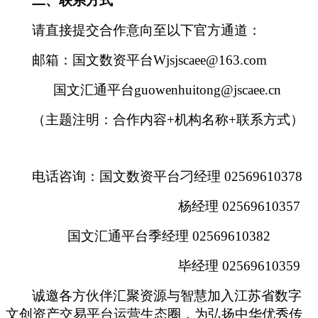
二
、
联系
方式
请直接提交合作意向至以下官方通道：
邮箱：
国文数资平台
Wjsjscaee@163.com
国文汇通平台
guowenhuitong@jscaee.cn
（主题注明：合作
内容
+
机构名称
+
联系方式
）
电话
咨询：
国文数资平台刁经理
02569610378
杨经理
02569610357
国文汇通平台季经理
02569610382
毕经理
02569610359
诚邀各方伙伴汇聚资源与智慧加入
江苏省数字
文创资产交易平台运营
生态
圈
，为弘扬中华优秀传