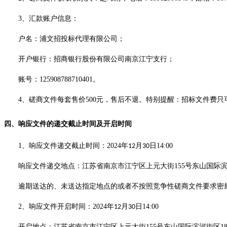
3
、
汇款账户信息：
户名：浦文招投标代理有限公司；
开户银行：招商银行股份有限公司南京江宁支行；
账号：
125908788710401
。
4
、
磋商文件
每套售价
500
元，售后不退
。
特别提醒：
招标文件费只
四
、响应文件的递交
截止时间及开启时间
1
、
响应文件递交截止时间：
2024
年
月
日
14:00
12
30
响应文件递交
地点
：江苏省南京市江宁区上元大街
155
号东山国际
逾期送达的、未送达指定地点的或者不按照竞争性磋商文件要求密
2
、
响应文件开启
时间：
2024
年
月
日
14:00
12
30
开启地点
：江苏省南京市江宁区上元大街
155
号东山国际滨河街区
1