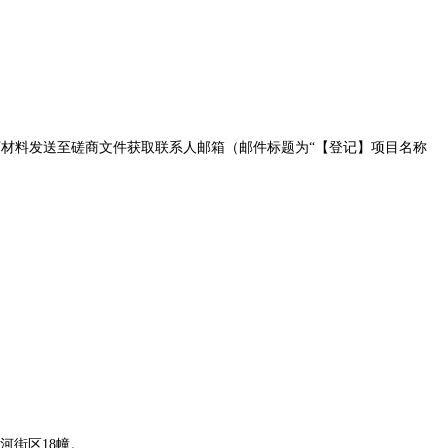
下材料发送至
磋商
文件
获取
联系人邮箱（邮件标题为
“
【
登记
】项目名称
河街区
18
幢。