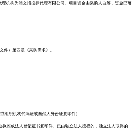
代理机构为
浦文招投标代理有限公司
。
项目资金由
采购
人自筹，资金已落
文件
）
第
四
章《
采购
需求》
。
书
或组织机构代码证或自然人身份证
复印件
）
业执照或法人登记证书复印件。已由独立法人授权的，独立法人取得的