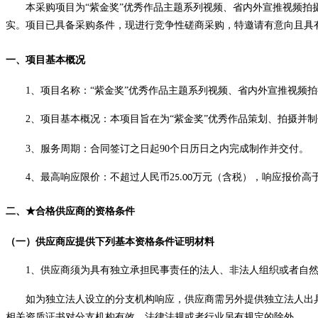
本采购项目为
“紫金奖”优秀作品主题系列视频、省内外宣推视频拍
实。项目已具备
采购
条件，现进行
竞争性磋商采购
，
特
邀请有意向且具
一、项目
基本概况
1
、项目名称：
“紫金奖”优秀作品主题系列视频、省内外宣推视频
2
、
项目
基本概况
：
本项目旨在为
“
紫金奖
”
优秀作品
策划、拍摄并制
3
、服务
周期
：合同签订之日起
90
个日历日之内完成
制作并交付
。
4
、最高响应限价：不超过人民币
2
万元（含税），响应报价高
5.00
二
、
★
合格供应商的资格
条件
（一）供应商应提供
下列基本
资格
条件
证明材料
1
、
供应商
须
为
具有独立承担民事责任的法人、非法人组织或者自
如为独立法人设立的分支机构
响应
，
供应商
需另外提供独立法人出
相关资质证书对分支机构有效，法律法规或者行业另有规定的除外。