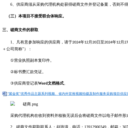
6
、
供应商
须从
采购
代理机构处获得
磋商
文件并登记备案，否则不
（
三
）本项目不接受联合体响应。
三
、磋商文件的
获取
1
、
凡有意参加
响应
的供应商，请于
年
月
日至
年
月
202
4
12
20
202
4
12
2
＋公司简称
”
）：
①
营业执照副本复印件。
②
标书费汇款凭证。
③
供应商
登记表
Word
文档格式
。
“紫金奖”优秀作品主题系列视频、省内外宣推视频拍摄及制作服务采购项目供应商登
采购代理机构
在收到资料并核验无误后会将
磋商
文件以电子邮件形
2
、
磋商
文件
获取
联系人：赵玮清，电话：
13912900349
，邮箱：
30