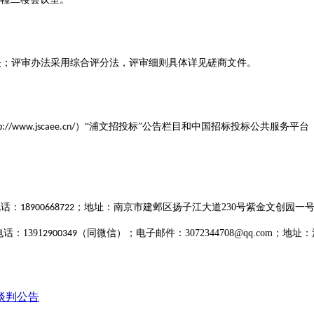
决；
评审
办法采用综合
评分
法，
评审
细则具体详见
磋商文件
。
）“浦文招投标”公告栏目和中国招标投标公共服务平台
p://www.jscaee.cn/
电话：
；地址：南京市建邺区扬子江大道
230
号紫金文创园一
18900668722
电话：
1391
（同微信）
；电子邮件：
3072344708@qq.com
；地址：
2900349
谈判公告