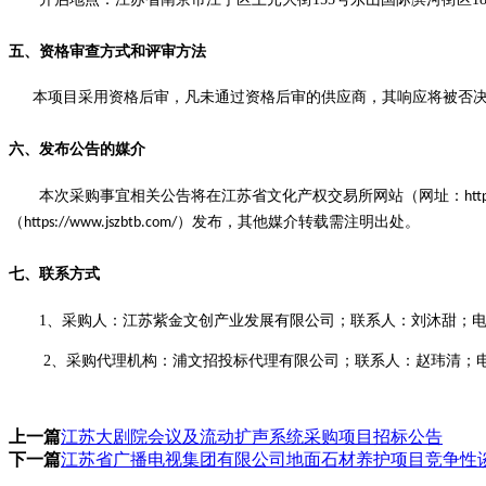
五
、资格审查方式
和评审方法
本项目采用资格后审，凡未通过资格后审的
供应商
，其
响应
将被否
六、发布公告的媒介
本次采购事宜相关公告将在江苏省文化产权交易所网站（网址：
htt
（
）
发布，其他媒介转载需注明出处。
https://www.jszbtb.com/
七、联系方式
1
、
采购
人：
江苏紫金文创产业发展有限公司
；联系人：
刘沐甜
；
2
、
采购
代理机构：浦文招投标代理有限公司；联系人：赵玮清；
上一篇
江苏大剧院会议及流动扩声系统采购项目招标公告
下一篇
江苏省广播电视集团有限公司地面石材养护项目竞争性