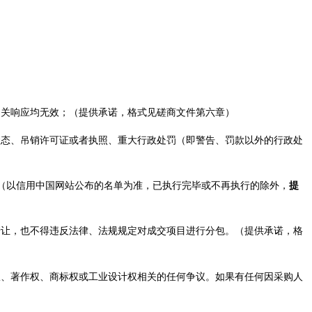
相关响应均无效
；（提供承诺，格式见
磋商
文件第六章）
状态
、
吊销许可证或者执照、重大行政处罚（即警告、罚款以外的行政处
（以信用中国网站公布的名单为准，已执行完毕或不再执行的除外，
提
转让，也不得违反法律、法规规定对
成交
项目进行分包。
（
提供承诺，
格
权、著作权、商标权或工业设计权相关的任何争议。如果有任何因采购人