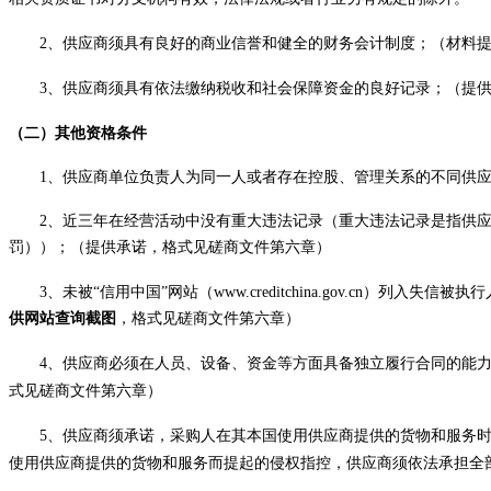
2
、
供应商
须
具有良好的商业信誉和健全的财务会计制度
；
（
材料
3
、
供应商
须具有依法缴纳税收和社会保障资金的良好记录；（提
（二）其他资格条件
1、供应商单位负责人为同一人或者存在控股、管理关系的不同供
2
、
近三年
在经营活动中没有重大违法记录（重大违法记录是指供
罚））；
（
提供承诺，
格式见
磋商
文件
第六章
）
3
、
未被
“
信用中国
”
网站（
www.creditchina.gov.cn
）列入失信被执行
供网站查询截图
，
格式见
磋商
文件
第六章
）
4
、
供应商
必须在人员、设备、资金等方面具备独立履行合同的能
式见
磋商
文件
第六章
）
5
、
供应商须承诺，采购人在其本国使用供应商提供的货物和服务
使用供应商提供的货物和服务而提起的侵权指控，供应商须依法承担全