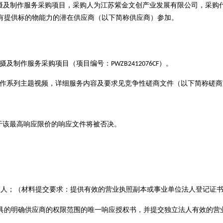
摄及制作服务采购项目
，
采购
人为
江苏紫金文创产业发展有限公司
，
采购
有提供标的物能力的潜在
供应商
（以下简称
供应商
）参加。
拍摄及制作服务采购项目
（项目编号
：
）
。
PWZB2412076CF
作
系列主题视频
，
详细服务内容及要求见
竞争性磋商
文件
（
以下简称磋商
于该最高响应限价的响应文件将被否决。
然人
；
（
材料提交要求：
提供有效的营业执照
副本
或
事业单位
法人登记证
具的明确
供应商
的权限范围的唯一
响应
授权书，并提交独立法人有效的营