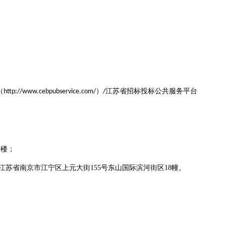
（
）
江苏省
招标投标公共服务平台
http://www.cebpubservice.com/
/
号楼；
江苏省南京市江宁区上元大街
155
号东山国际滨河街区
18
幢
。