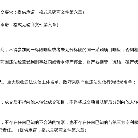
提交要求：
提供承诺，格式见
磋商
文件第六章）
供承诺，格式见
磋商
文件第六章）
应商，不得参加同一标段响应或者未划分标段的同一采购项目响应
，
否则
应商因违法经营受到刑事处罚或责令停产停业、财产被接管、冻结、破产
人、
重大税收违法失信主体
名单、
政府采购
严重违法失信行为记录名单
；
力，
成交后
不得向他人转让
成交
项目，不得将
成交
项目
肢解
后分别向他人
时，不存在任何已知的不合法的情形，也不存在任何已知的与第三方专利
部责任。
（提供承诺，格式见
磋商
文件第六章）