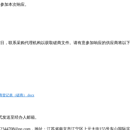
得参加本次
响应
。
日，联系
采购
代理机构以获取
磋商
文件。请有意参加
响应
的供应商将以
7
记表（磋商）.docx
式发送至经办人邮箱。
72344708@qq.com
，地址：江苏省南京市江宁区上元大街
155
号东山国际滨