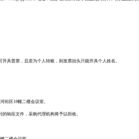
可开具普票，且
若为个人转账，则发票抬头只能开具个人
姓名。
滨河街区
18
幢二楼会议室。
封的响应文件，采购
代理机构
将予以拒收。
8
幢二楼会议室。