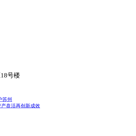
区
18
号楼
户苏州
资产盘活再创新成效