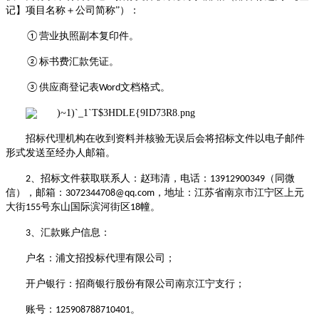
记
】项目名称＋公司简称
”
）：
营业执照副本复印件。
①
标书费汇款凭证。
②
供应商登记表
文档格式。
③
Word
招标代理机构在收到资料并核验无误后会将招标文件以电子邮件
形式发送至经办人邮箱。
、招标文件获取联系人：赵玮清，电话：
（同微
2
13912900349
信）
，邮箱：
，地址：江苏省南京市江宁区上元
3072344708@qq.com
大街
号东山国际滨河街区
幢。
155
18
、汇款账户信息：
3
户名：浦文招投标代理有限公司；
开户银行：招商银行股份有限公司南京江宁支行；
账号：
。
125908788710401