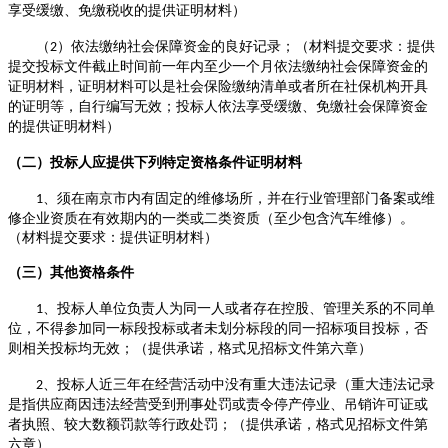
享受缓缴、免缴税收的提供证明材料）
（
）
依法缴纳社会保障资金的良好记录
；
（
材料提交要求：
提供
2
提交投标文件截止时间前一年内至少
一
个月依法缴纳社会保障资金的
证明材料
，
证明材料可以是社会保险缴纳清单或者所在社保机构开具
的证明等，自行编写无效；投标人依法享受缓缴、免缴社会保障资金
的提供证明材料）
（二）
投标人应提供下列
特定
资格条件证明材料
、须在南京市内有固定的维修场所，并在行业管理部门备案或维
1
修企业资质在有效期内的一类或二类资质（至少包含汽车维修）。
（材料提交要求：提供证明材料）
（三）
其他资格条件
、
投标人
单位负责人为同一人或者存在控股、管理关系的不同单
1
位，
不得参加同一标段投标或者未划分标段的同一招标项目投标
，否
则相关投标均无效
；
（提供承诺，格式见
招标文件
第六章）
、
投标人
近三年
在经营活动中没有重大违法记录（重大违法记录
2
是指供应商因违法经营受到刑事处罚或责令停产停业、吊销许可证或
者执照、较大数额罚款
等行政处罚
；
（提供承诺，格式见
招标文件
第
六章）