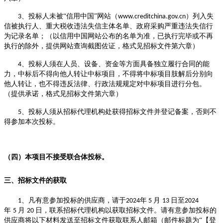
、
投标人
未被
“
信用中国
”
网站（
）列入失
3
www.creditchina.gov.cn
信被执行人、
重大税收违法失信主体
名单、
政府采购
严重违法失信行
为记录名单；
（以信用中国网站公布的名单为准，已执行完毕或不再
执行的除外，提供网站查询截图佐证，
格式见
招标文件
第六章
）
、投标人须在人员、设备、资金等方面具备独立履行合同的能
4
力，中标
后
不得向他人转让中标项目，不得将中标项目
肢解
后分别向
他人转让，也不得违反
法律、行政法规
规定对中标项目进行分包。
（提供承诺，格式见
招标文件
第六章）
、投标人须从招标代理机构处获得招标文件并登记备案，否则不
5
得参加本次投标。
（
四
）本项目不接受联合体投标。
三、招标文件的获取
、凡有意参加投标的供应商，请于
年
月
日至
1
2024
5
13
2024
年
月
日，联系招标代理机构以获取招标文件。请有意参加投标的
5
20
供应商将以下材料发送至招标文件获取联系人邮箱（邮件标题为
“
【
登