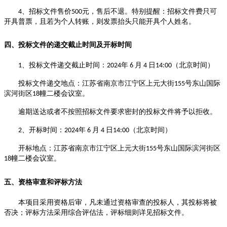
、招标文件售价
元，售后不退
。
特别提醒：
招标文件费只可
4
5
00
开具普票，且
若为个人转账，则发票抬头只能开具个人
姓名。
四、投标
文件的递交
截止时间及开标时间
、投标文件递交截止时间：
年
月
日
（北京时间）
1
2024
6
4
14:
0
0
投标文件递交地点：江苏省南京市江宁区上元大街
号东山国际
155
滨河街区
幢二楼会议室。
18
逾期送达或者不按照招标文件要求密封的投标文件将予以拒收。
、开标时间：
年
月
日
（北京时间）
2
2024
6
4
14:
0
0
开标地点：江苏省南京市江宁区上元大街
号东山国际滨河街区
155
幢二楼会议室。
18
五、资格审查和评标方法
本项目采用资格后审，凡未通过资格
审查
的投标人，其投标将被
否决；评标
方法
采用综合评估法，评标细则详见招标文件。