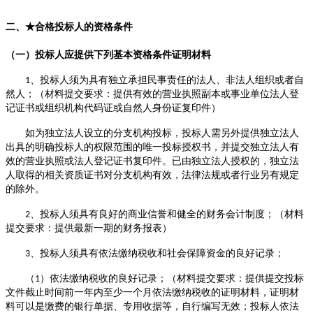
二、
★
合格投标人的资格条件
（一）投标人应提供下列
基本
资格条件证明材料
、投标人
须
为
具有独立承担民事责任的法人、非法人组织或者自
1
然人
；
（
材料提交要求：
提供有效的营业执照
副本
或
事业单位
法人登
记证书
或组织机构代码证或自然人身份证
复印件）
如为独立法人设立的分支机构
投标
，
投标
人需另外提供独立法人
出具的明确
投标
人的权限范围的唯一投标授权书，并提交独立法人有
效的营业执照或法人登记证书复印件。已由独立法人授权的，独立法
人取得的相关资质证书对分支机构有效，法律法规或者行业另有规定
的除外。
投标人
须
具有良好的商业信誉和健全的财务会计制度
；
（
材料
2、
提交要求：
提供
最新一期
的财务
报表
）
、投标人须具有依法缴纳税收和社会保障资金的良好记录；
3
（
）
依法缴纳税收的良好记录
；
（
材料提交要求：
提供提交投标
1
文件截止时间前一年内至少
一
个月依法缴纳税收的证明材料
，
证明材
料可以是缴费的银行单据、专用收据等，自行编写无效；投标人依法