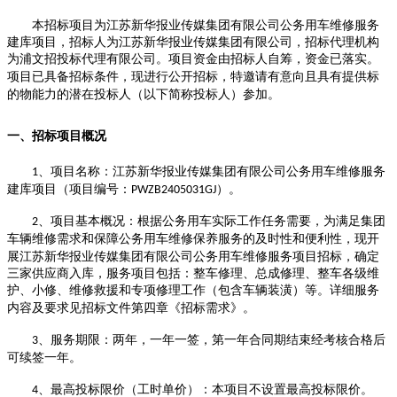
本招标项目为江苏新华报业传媒集团有限公司公务用车维修服务
建库项目，招标人为江苏新华报业传媒集团有限公司，招标代理机构
为
浦文招投标代理有限公司
。
项目资金由
招标
人自筹，资金已落实。
项目已具备
招标
条件，现进行公开
招标
，
特
邀请有意向且具有提供标
的物能力的潜在
投标
人（以下简称
投标
人）参加。
一、招标
项目
概况
、项目名称：
江苏新华报业传媒集团有限公司公务用车维修服务
1
建库项目
（
项目编号
：
）。
PWZB2405031GJ
、项目基本概况：
根据公务用车实际工作任务需要，为满足集团
2
车辆维修
需求
和保障公务用车维修保养服务的及时性和便利性，现开
展江苏新华报业传媒集团有限公司公务用车维修服务项目招标，确定
三家供应商入库，服务项目包括：整车修理、总成修理、整车各级维
护、小修、维修救援和专项修理工作（包含车辆装潢）等。
详细服务
内容及要求见招标文件第四章《招标需求》。
、
服务期限
：
两
年，一年一签，第一年合同期结束经考核合格后
3
可续签一年。
、最高
投标
限价
（工时单价）
：
本项目不设置
最高
投标
限价
。
4