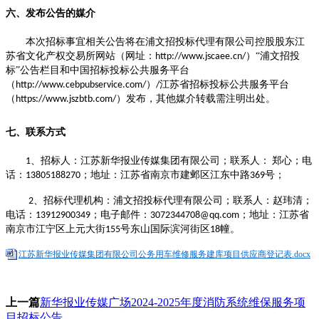
六、发布公告的媒介
本次招标事宜相关公告将在浦文招投标代理有限公司控股股东江
苏省文化产权交易所网站（网址：
）
“
浦文招投
http://www.jscaee.cn/
标
”
公告栏目和中国招标投标公共服务平台
（
）
江苏省招标投标公共服务平台
http://www.cebpubservice.com/
/
（
）发布，其他媒介转载需注明出处。
https://www.jszbtb.com/
七、
联系方式
、
招标人：
江苏新华报业传媒集团有限公司
；联系人：
郑心；电
1
话：
；地址：江苏省南京市建邺区江东中路
号；
1
3805188270
369
、
招标代理机构：浦文招投标代理有限公司；联系人：赵玮清；
2
电话：
；电子邮件：
；地址：
江苏省
13912900349
3072344708@qq.com
南京市江宁区上元大街
号东山国际滨河街区
幢。
155
18
江苏新华报业传媒集团有限公司公务用车维修服务建库项目供应商登记表.docx
上一篇
新华报业传媒广场2024-2025年度消防系统维保服务项
目招标公告