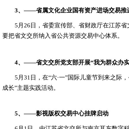
3
、
——
省属文化企业国有资产进场交易推
5
月
26
日，省委宣传部、省财政厅在江苏省
要把省文交所纳入省公共资源交易中心体系。
4
、——省文交所党支部开展
“
我为群众办
5
月
31
日，在“六·一”国际儿童节到来之际
成长”主题实践活动。
5
、
——
影视版权交易中心挂牌启动
6
月
1
日，由江苏省文交所与南京耳东数字