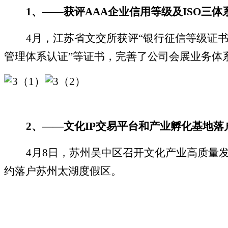
1
、
——
获评
AAA
企业信用等级及
ISO
三体
4
月，江苏省文交所获评
“
银行征信等级证
管理体系认证
”
等证书，完善了公司会展业务体
2
、
——
文化
IP
交易平台和产业孵化基地落
4
月
8
日，苏州吴中区召开文化产业高质量
约落户苏州太湖度假区。