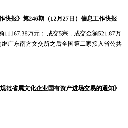
作快报》第
246
期（
12
月
27
日）信息工作快报
额
11167.38
万元；
成交
5
宗，成交金额
521.87
万
为继广东南方文交所之后全国第二家接入省公共
规范省属文化企业国有资产进场交易的通知》