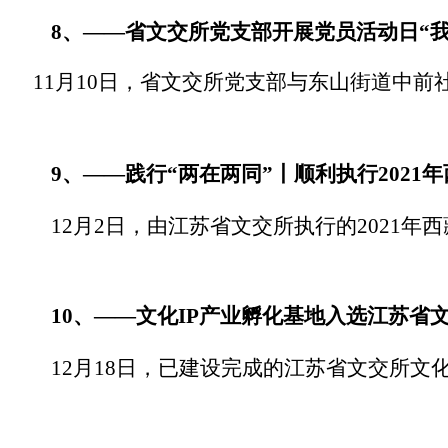
8
、——省文交所党支部开展党员活动日“我
11
月
10
日，省文交所党支部与东山街道中前
9
、
——
践行
“
两在两同
”
丨顺利执行
2021
年
12
月
2
日，由江苏省文交所执行的
2021
年西
10
、
——
文化
IP
产业孵化基地入选江苏省
12
月
18
日，已建设完成的江苏省文交所文