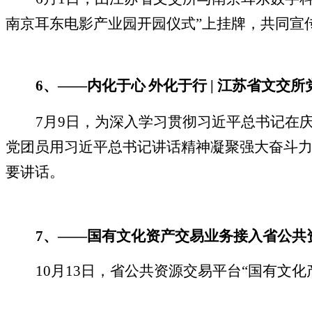
南京耳东电影产业园开园仪式
”
上挂牌，共同宣
6
、
——
内化于心
外化于行
|
江苏省文交所
7
月
9
日，为深入学习贯彻习近平总书记在
党团员用习近平总书记讲话精神凝聚强大奋斗
要讲话。
7
、
——
国有文化资产交易业务接入省公共
10
月
13
日，省公共资源交易平台
“
国有文化