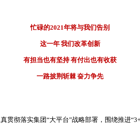
忙碌的
2021
年将与我们告别
这一年
我们改革创新
有担当也有坚持
有付出也有收获
一路披荆斩棘
奋力争先
认真贯彻落实集团
“
大平台
”
战略部署，
围绕推进“
3